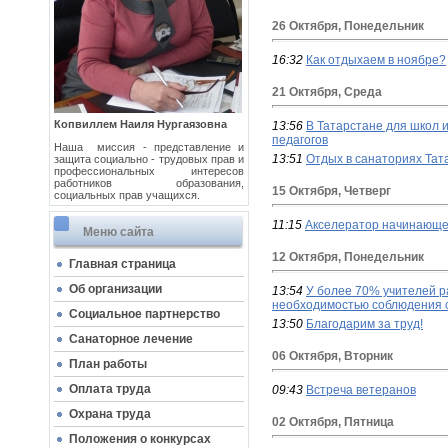
26 Октября, Понедельник
16:32
Как отдыхаем в ноябре?
21 Октября, Среда
Копвиллем Наиля Нургаязовна
13:56
В Татарстане для школ и
педагогов
Наша миссия - представление и
13:51
Отдых в санаториях Тат
защита социально - трудовых прав и
профессиональных интересов
работников образования,
15 Октября, Четверг
социальных прав учащихся.
11:15
Акселератор начинающе
Меню сайта
12 Октября, Понедельник
Главная страница
Об организации
13:54
У более 70% учителей ра
необходимостью соблюдения 
Социальное партнерство
13:50
Благодарим за труд!
Cанаторное лечение
06 Октября, Вторник
План работы
Оплата труда
09:43
Встреча ветеранов
Охрана труда
02 Октября, Пятница
Положения о конкурсах