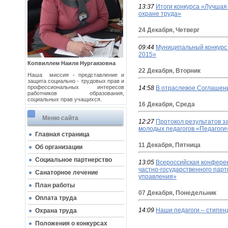
13:37
Итоги конкурса «Лучшая
охране труда»
24 Декабря, Четверг
09:44
Муниципальный конкурс 
2015»
Копвиллем Наиля Нургаязовна
22 Декабря, Вторник
Наша миссия - представление и
защита социально - трудовых прав и
профессиональных интересов
14:58
В отраслевое Соглашен
работников образования,
социальных прав учащихся.
16 Декабря, Среда
Меню сайта
12:27
Протокол результатов з
молодых педагогов «Педагогич
Главная страница
11 Декабря, Пятница
Об организации
Социальное партнерство
13:05
Всероссийская конфере
частно-государственного пар
Cанаторное лечение
управления»
План работы
07 Декабря, Понедельник
Оплата труда
14:09
Наши педагоги – стипен
Охрана труда
Положения о конкурсах