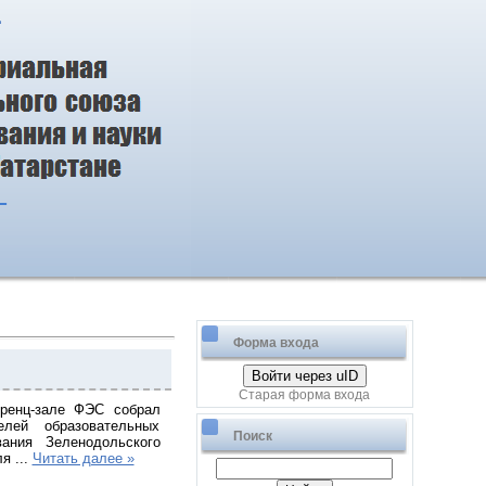
д
Форма входа
Войти через uID
Старая форма входа
еренц-зале ФЭС собрал
елей образовательных
Поиск
ания Зеленодольского
ля
...
Читать далее »