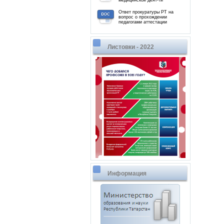
медицинской деят-ти
Ответ прокуратуры РТ на
вопрос о прохождении
педагогами аттестации
Листовки - 2022
Информация